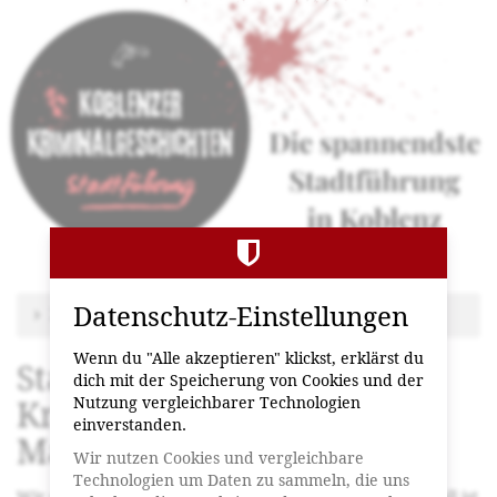
Stadtführung
Zum
Haupt-
"Koblenzer
Inhalt
springen
Kriminalgeschichten"
Datenschutz-Einstellungen
Zu anderem Termin wechseln
Wenn du "Alle akzeptieren" klickst, erklärst du
Stadtführung "Koblenzer
dich mit der Speicherung von Cookies und der
Nutzung vergleichbarer Technologien
Kriminalgeschichten" mit
einverstanden.
Markus
Wir nutzen Cookies und vergleichbare
Technologien um Daten zu sammeln, die uns
Wir erzählen euch 9 aktuelle Fälle (der älteste Kriminalfall ist