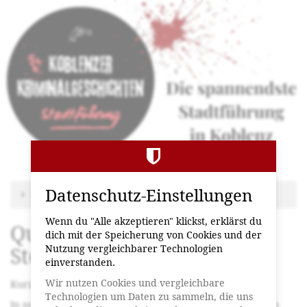
Quickie-
Zum
Haupt-
Tour
Inhalt
springen
-
Stadtführung
Koblenzer
Kriminalgeschichten
Datenschutz-Einstellungen
Zu anderem Termin wechseln
Wenn du "Alle akzeptieren" klickst, erklärst du
Quickie-Krimi-Tour mit
dich mit der Speicherung von Cookies und der
Nutzung vergleichbarer Technologien
Stefan
einverstanden.
Wir nutzen Cookies und vergleichbare
Kurz. Spannend. Unvergesslich.
Technologien um Daten zu sammeln, die uns
In nur 1,5 Stunden tauchst du ein in die düstere Seite von